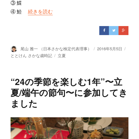
③ 鰈
④ 鯥
“あじは味なり、その味の美をいふなり”の
続きを読む
投
尾山 雅一 （日本さかな検定代表理事）
投
2016年5月5日
カ
稿
稿
テ
ととけん さかな歳時記
タ
立夏
者
日:
ゴ
グ
リ
ー
“24の季節を楽しむ1年”〜立
夏/端午の節句〜に参加してき
ました