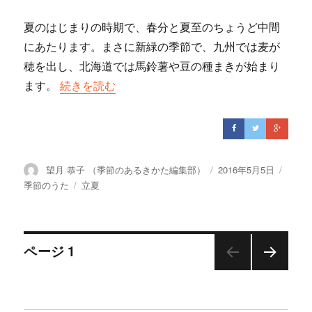
夏のはじまりの時期で、春分と夏至のちょうど中間
にあたります。まさに新緑の季節で、九州では麦が
穂を出し、北海道では馬鈴薯や豆の種まきが始まり
ます。
“五月五日の背くらべ”の
続きを読む
投
望月 恭子 （季節のあるきかた編集部）
投
2016年5月5日
カ
稿
稿
テ
季節のうた
タ
立夏
者
日:
ゴ
グ
リ
ー
投
ページ
1
次の
稿
ペー
ジ