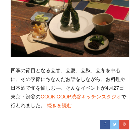
四季の節目となる立春、立夏、立秋、立冬を中心
に、その季節にちなんだお話をしながら、お料理や
日本酒で旬を愉しむ―。そんなイベントが4月27日、
東京・渋谷の
COOK COOP渋谷キッチンスタジオ
で
行われました。
““24の季節を楽しむ1年”〜立夏/端午の
続きを読む