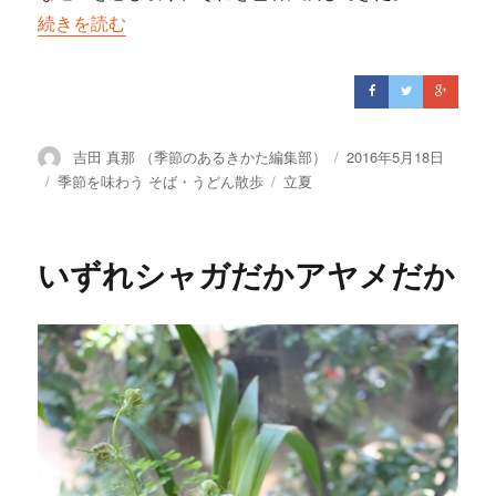
“目で楽しむ初夏の色 茶そば”の
続きを読む
投
吉田 真那 （季節のあるきかた編集部）
投
2016年5月18日
稿
稿
カ
季節を味わう そば・うどん散歩
タ
立夏
者
日:
テ
グ
ゴ
リ
いずれシャガだかアヤメだか
ー