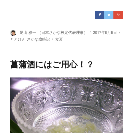
投
尾山 雅一 （日本さかな検定代表理事）
投
2017年5月5日
カ
稿
稿
テ
ととけん さかな歳時記
タ
立夏
者
日:
ゴ
グ
リ
ー
菖蒲酒にはご用心！？