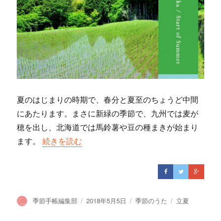
夏のはじまりの時期で、春分と夏至のちょうど中間
にあたります。まさに新緑の季節で、九州では麦が
穂を出し、北海道では馬鈴薯や豆の種まきが始まり
ます。
“立夏 ～五月五日の背くらべ”の
続きを読む
投
季節手帳編集部
投
2018年5月5日
カ
季節のうた
タ
立夏
稿
稿
テ
グ