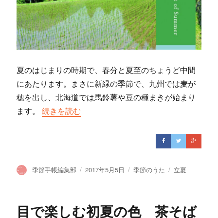
夏のはじまりの時期で、春分と夏至のちょうど中間
にあたります。まさに新緑の季節で、九州では麦が
穂を出し、北海道では馬鈴薯や豆の種まきが始まり
ます。
“立夏 ～五月五日の背くらべ”の
続きを読む
投
季節手帳編集部
投
2017年5月5日
カ
季節のうた
タ
立夏
稿
稿
テ
グ
者
日:
ゴ
リ
目で楽しむ初夏の色 茶そば
ー