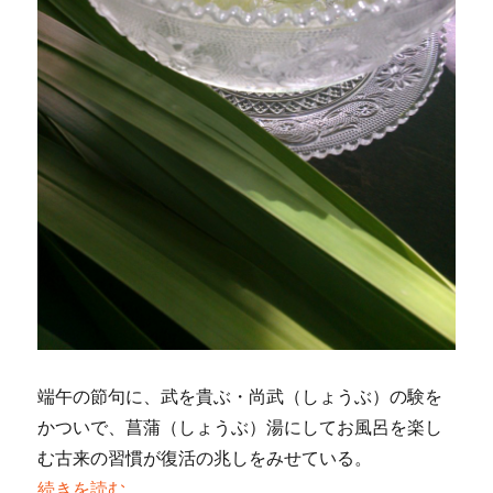
端午の節句に、武を貴ぶ・尚武（しょうぶ）の験を
かついで、菖蒲（しょうぶ）湯にしてお風呂を楽し
む古来の習慣が復活の兆しをみせている。
“菖蒲酒にはご用心！？”の
続きを読む