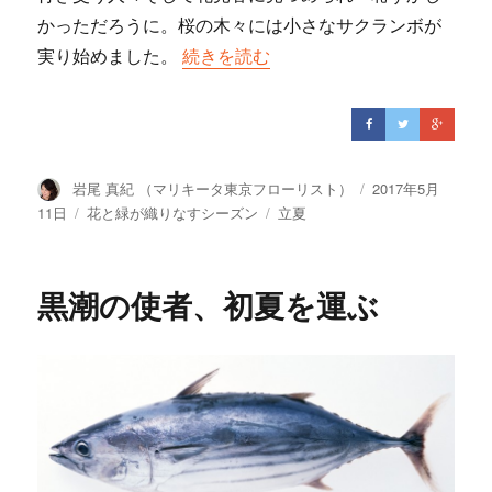
かっただろうに。桜の木々には小さなサクランボが
実り始めました。
“５月にオススメの花達”の
続きを読む
投
岩尾 真紀 （マリキータ東京フローリスト）
投
2017年5月
稿
稿
11日
カ
花と緑が織りなすシーズン
タ
立夏
者
日:
テ
グ
ゴ
リ
黒潮の使者、初夏を運ぶ
ー