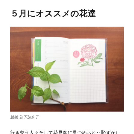
者
日:
ゴ
リ
５月にオススメの花達
ー
版絵 岩下加奈子
行き交う人々そして花見客に見つめられ‥恥ずかし