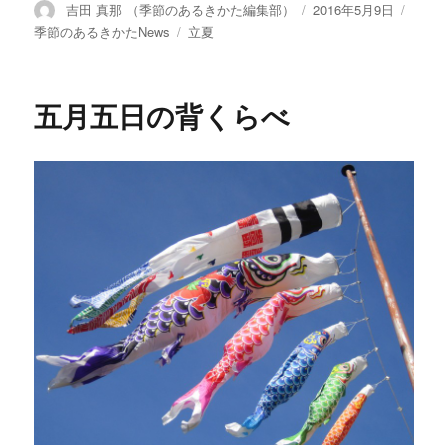
投
吉田 真那 （季節のあるきかた編集部）
投
2016年5月9日
カ
稿
稿
テ
季節のあるきかたNews
タ
立夏
者
日:
ゴ
グ
リ
ー
五月五日の背くらべ