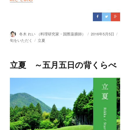
投
冬木 れい （料理研究家・国際薬膳師）
投
2016年5月5日
カ
稿
稿
テ
旬をいただく
タ
立夏
者
日:
ゴ
グ
リ
ー
立夏 ～五月五日の背くらべ