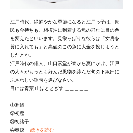
江戸時代、緑鮮やかな季節になると江戸っ子は、庶
民も金持ちも、相模沖に到着する魚の群れに目の色
を変えたといいます。見栄っぱりな彼らは「女房を
質に入れても」と高値のこの魚に大金を投じようと
したとか。
江戸時代の俳人、山口素堂が春から夏にかけ、江戸
の人々がもっとも好んだ風物を詠んだ句の下線部に
ふさわしい語句を選びなさい。
目には青葉 山ほととぎす ＿＿＿＿＿
①寒鰆
②初鰹
③初諸子
④春鰊
“黒潮の使者、初夏を運ぶ”の
続きを読む