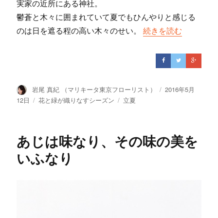
実家の近所にある神社。
鬱蒼と木々に囲まれていて夏でもひんやりと感じる
のは日を遮る程の高い木々のせい。
“いずれシャガだかア
続きを読む
投
岩尾 真紀 （マリキータ東京フローリスト）
投
2016年5月
稿
稿
12日
カ
花と緑が織りなすシーズン
タ
立夏
者
日:
テ
グ
ゴ
リ
あじは味なり、その味の美を
ー
いふなり