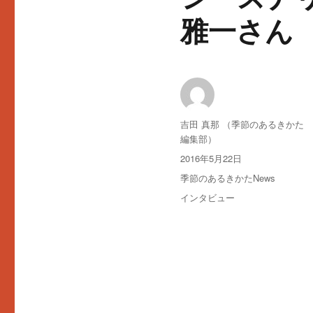
雅一さん
投
吉田 真那 （季節のあるきかた
稿
編集部）
者
投
2016年5月22日
稿
カ
季節のあるきかたNews
日:
テ
タ
インタビュー
ゴ
グ
リ
ー