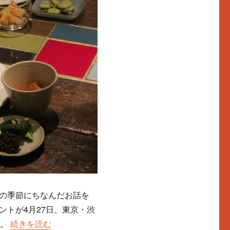
の季節にちなんだお話を
ントが4月27日、東京・渋
た。
““24の季節を楽しむ1年”〜立夏/端午の節句〜に参加してき
続きを読む