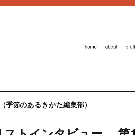
home
about
prof
那 （季節のあるきかた編集部）
リストインタビュー 第