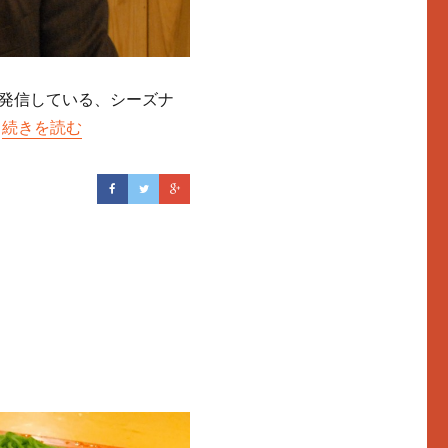
発信している、シーズナ
。
“シーズナリストインタビュー 第1回 尾山雅一さん”の
続きを読む