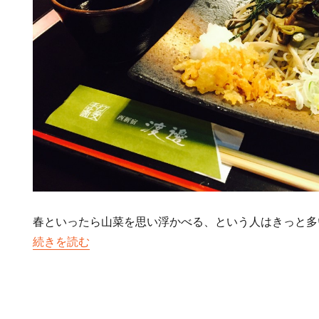
春といったら山菜を思い浮かべる、という人はきっと多
“懐かしい味わい 山菜そば”の
続きを読む