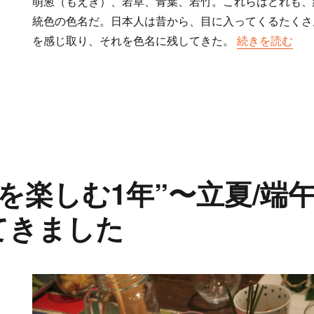
萌葱（もえぎ）、若草、青葉、若竹。これらはどれも、
統色の色名だ。日本人は昔から、目に入ってくるたくさ
を感じ取り、それを色名に残してきた。
“目で楽しむ初
続きを読む
節を楽しむ1年”〜立夏/端
てきました