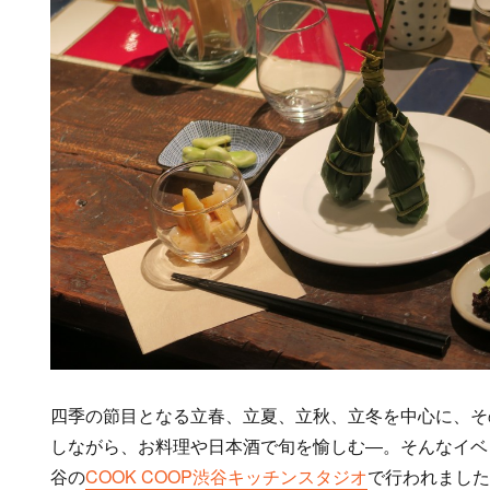
四季の節目となる立春、立夏、立秋、立冬を中心に、そ
しながら、お料理や日本酒で旬を愉しむ―。そんなイベ
谷の
COOK COOP渋谷キッチンスタジオ
で行われまし