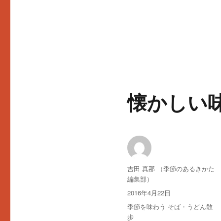
懐かしい
投
吉田 真那 （季節のあるきかた
稿
編集部）
者
投
2016年4月22日
稿
カ
季節を味わう そば・うどん散
日:
テ
歩