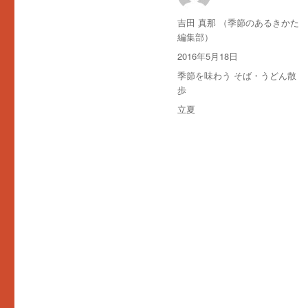
投
吉田 真那 （季節のあるきかた
稿
編集部）
者
投
2016年5月18日
稿
カ
季節を味わう そば・うどん散
日:
テ
歩
ゴ
タ
立夏
リ
グ
ー