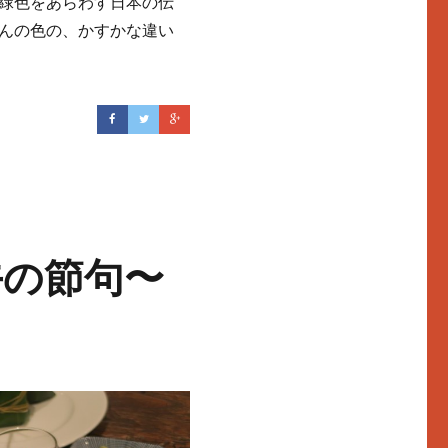
緑色をあらわす日本の伝
んの色の、かすかな違い
夏の色 茶そば”の
午の節句〜