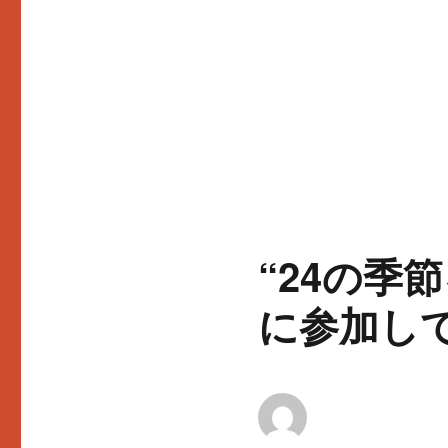
“24の季
に参加し