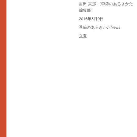
投
吉田 真那 （季節のあるきかた
稿
編集部）
者
投
2016年5月9日
稿
カ
季節のあるきかたNews
日:
テ
タ
立夏
ゴ
グ
リ
ー