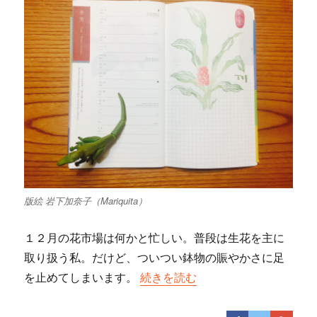
版絵 岩下加奈子（Mariquita）
１２月の花市場は何かと忙しい。普段は生花を主に
取り扱う私。だけど、ついつい鉢物の賑やかさに足
を止めてしまいます。
“正月ならではの縁起物、万年青（
続きを読む