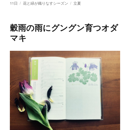
稿
稿
11日
カ
花と緑が織りなすシーズン
タ
立夏
者
日:
テ
グ
ゴ
リ
穀雨の雨にグングン育つオダ
ー
マキ