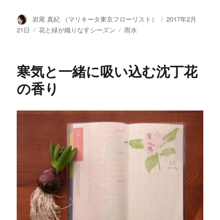
投
岩尾 真紀 （マリキータ東京フローリスト）
投
2017年2月
稿
稿
21日
カ
花と緑が織りなすシーズン
タ
雨水
者
日:
テ
グ
ゴ
リ
寒気と一緒に吸い込む沈丁花
ー
の香り