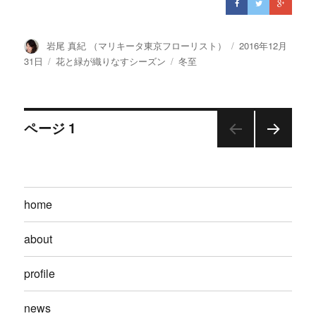
投
岩尾 真紀 （マリキータ東京フローリスト）
投
2016年12月
稿
稿
31日
カ
花と緑が織りなすシーズン
タ
冬至
者
日:
テ
グ
ゴ
リ
投
ー
ページ
1
次の
稿
ペー
ジ
ナ
home
ビ
about
ゲ
profile
ー
news