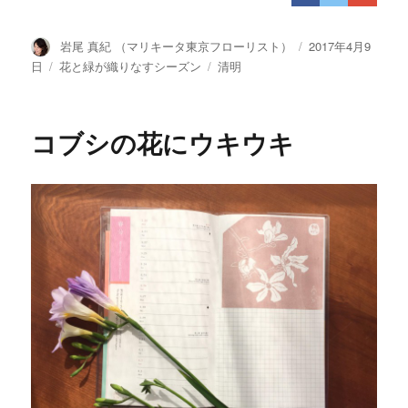
投
岩尾 真紀 （マリキータ東京フローリスト）
投
2017年4月9
稿
稿
日
カ
花と緑が織りなすシーズン
タ
清明
者
日:
テ
グ
ゴ
リ
コブシの花にウキウキ
ー