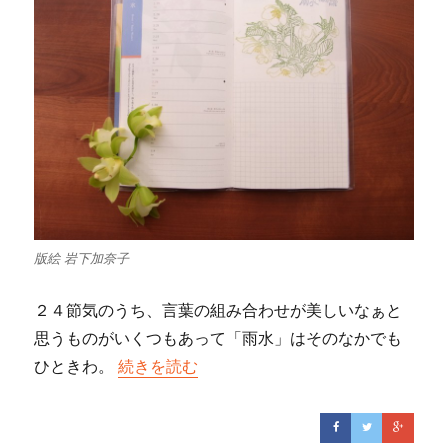
版絵 岩下加奈子
２４節気のうち、言葉の組み合わせが美しいなぁと
思うものがいくつもあって「雨水」はそのなかでも
ひときわ。
“異国で出会った純白のクリスマスローズ”の
続きを読む