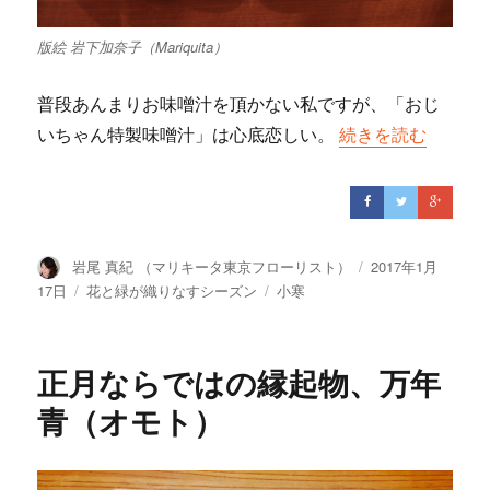
版絵 岩下加奈子（Mariquita）
普段あんまりお味噌汁を頂かない私ですが、「おじ
いちゃん特製味噌汁」は心底恋しい。
“息も凍る空、甘い
続きを読む
投
岩尾 真紀 （マリキータ東京フローリスト）
投
2017年1月
稿
稿
17日
カ
花と緑が織りなすシーズン
タ
小寒
者
日:
テ
グ
ゴ
リ
正月ならではの縁起物、万年
ー
青（オモト）