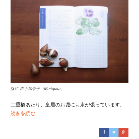
版絵 岩下加奈子（Mariquita）
二重橋あたり、皇居のお堀にも氷が張っています。
“極寒に咲く愛おしいパンジー”の
続きを読む