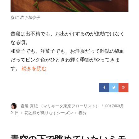
版絵 岩下加奈子
普段は出不精でも、お出かけするのが億劫ではなく
なる頃。
和菓子でも、洋菓子でも、お洋服だって雑誌の紙面
だってピンク色がひときわ輝く季節がやってきま
す。
“コブシの花にウキウキ”の
続きを読む
投
岩尾 真紀 （マリキータ東京フローリスト）
投
2017年3月
稿
稿
21日
カ
花と緑が織りなすシーズン
タ
春分
者
日:
テ
グ
ゴ
リ
青空の下で眺めていたいミモ
ー