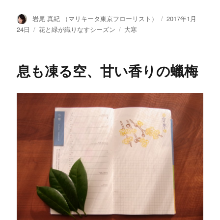
投
岩尾 真紀 （マリキータ東京フローリスト）
投
2017年1月
稿
稿
24日
カ
花と緑が織りなすシーズン
タ
大寒
者
日:
テ
グ
ゴ
リ
息も凍る空、甘い香りの蠟梅
ー