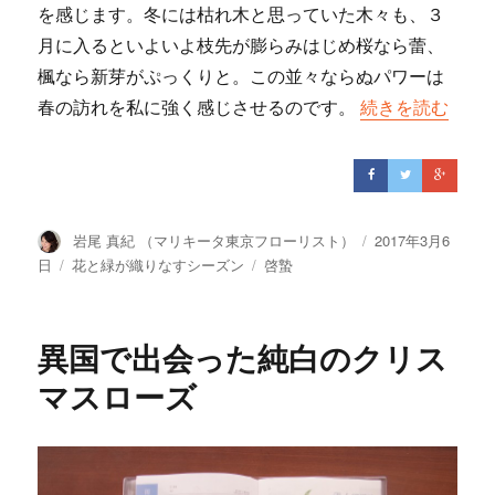
を感じます。冬には枯れ木と思っていた木々も、３
月に入るといよいよ枝先が膨らみはじめ桜なら蕾、
楓なら新芽がぷっくりと。この並々ならぬパワーは
春の訪れを私に強く感じさせるのです。
“青空の下で眺め
続きを読む
投
岩尾 真紀 （マリキータ東京フローリスト）
投
2017年3月6
稿
稿
日
カ
花と緑が織りなすシーズン
タ
啓蟄
者
日:
テ
グ
ゴ
リ
異国で出会った純白のクリス
ー
マスローズ