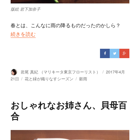
版絵 岩下加奈子
春とは、こんなに雨の降るものだったのかしら？
“穀雨の雨にグングン育つオダマキ”の
続きを読む
投
岩尾 真紀 （マリキータ東京フローリスト）
投
2017年4月
稿
稿
21日
カ
花と緑が織りなすシーズン
タ
穀雨
者
日:
テ
グ
ゴ
リ
おしゃれなお姉さん、貝母百
ー
合