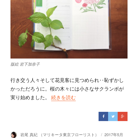
版絵 岩下加奈子
行き交う人々そして花見客に見つめられ‥恥ずかし
かっただろうに。桜の木々には小さなサクランボが
実り始めました。
“５月にオススメの花達”の
続きを読む
投
岩尾 真紀 （マリキータ東京フローリスト）
投
2017年5月