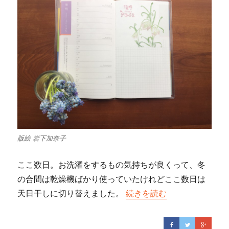
版絵 岩下加奈子
ここ数日。お洗濯をするもの気持ちが良くって、冬
の合間は乾燥機ばかり使っていたけれどここ数日は
天日干しに切り替えました。
“おしゃれなお姉さん、貝母
続きを読む