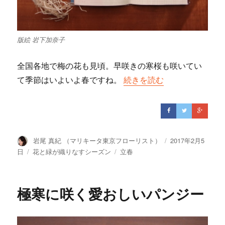
版絵 岩下加奈子
全国各地で梅の花も見頃。早咲きの寒桜も咲いてい
て季節はいよいよ春ですね。
“寒気と一緒に吸い込む沈丁
続きを読む
投
岩尾 真紀 （マリキータ東京フローリスト）
投
2017年2月5
稿
稿
日
カ
花と緑が織りなすシーズン
タ
立春
者
日:
テ
グ
ゴ
リ
極寒に咲く愛おしいパンジー
ー