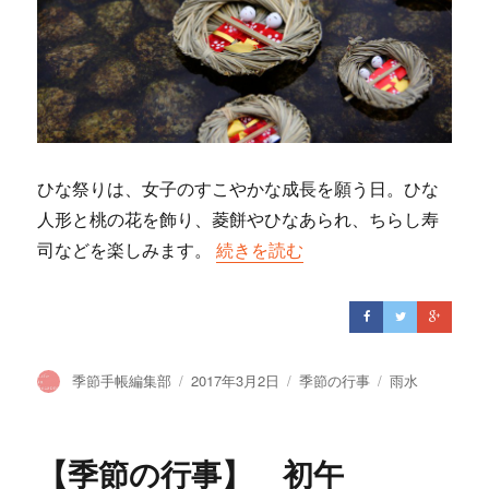
ひな祭りは、女子のすこやかな成長を願う日。ひな
人形と桃の花を飾り、菱餅やひなあられ、ちらし寿
司などを楽しみます。
“【季節の行事】ひなまつり”の
続きを読む
投
季節手帳編集部
投
2017年3月2日
カ
季節の行事
タ
雨水
稿
稿
テ
グ
者
日:
ゴ
リ
【季節の行事】 初午
ー