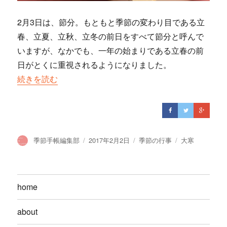
2月3日は、節分。もともと季節の変わり目である立
春、立夏、立秋、立冬の前日をすべて節分と呼んで
いますが、なかでも、一年の始まりである立春の前
日がとくに重視されるようになりました。
“【季節の行事】 節分”の
続きを読む
投
季節手帳編集部
投
2017年2月2日
カ
季節の行事
タ
大寒
稿
稿
テ
グ
者
日:
ゴ
リ
ー
home
about