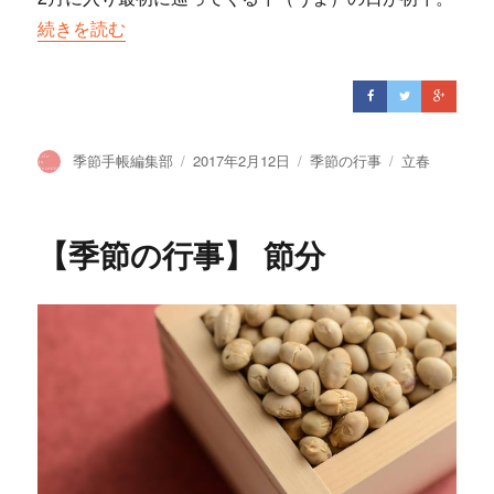
“【季節の行事】 初午”の
続きを読む
投
季節手帳編集部
投
2017年2月12日
カ
季節の行事
タ
立春
稿
稿
テ
グ
者
日:
ゴ
リ
【季節の行事】 節分
ー