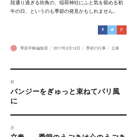
段通り過ぎる街角の、稲荷神社にふと気を留める初
午の日、というのも季節の発見かもしれません。
投
季節手帳編集部
投
2017年2月12日
カ
季節の行事
タ
立春
稿
稿
テ
グ
者
日:
ゴ
リ
ー
投
前
稿
パンジーをぎゅっと束ねてパリ風
過
に
去
ナ
の
ビ
投
稿:
ゲ
次
立春 ～季節のうごきは心のうごき
次