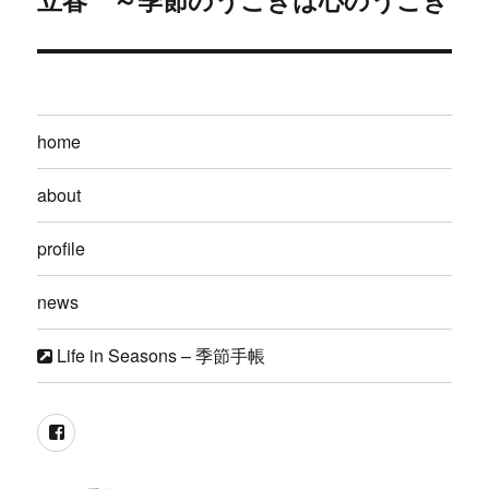
ー
の
シ
投
稿:
ョ
home
ン
about
profile
news
Life in Seasons – 季節手帳
facebook