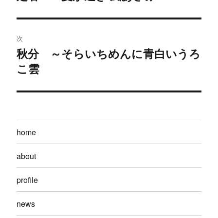
去
ナ
の
ビ
投
次
稿:
ゲ
秋分 ～そらいちめんに青白いうろ
次
こ雲
の
ー
投
シ
稿:
ョ
home
ン
about
profile
news