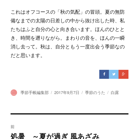
これはオフコースの「秋の気配」の冒頭。夏の無防
備なまでの太陽の日差しの中から抜け出した時、私
たちはふと自分の心と向き合います。ほんのひとと
き、時間を遡りながら。まわりの音を、ほんの一瞬
消し去って。秋は、自分ともう一度出会う季節なの
だと思います。
投
季節手帳編集部
投
2017年9月7日
カ
季節のうた
タ
白露
稿
稿
テ
グ
者
日:
ゴ
リ
ー
投
前
稿
処暑 ～夏が過ぎ 風あざみ
過